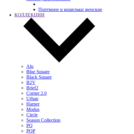
Портмоне и кошельки женские
КОЛЛЕКЦИИ
Alu
Blue Square
Black Square
B2V
Brief2
Corner 2.0
Urban
Harper
Modus
Circle
Season Collection
PQ
POP