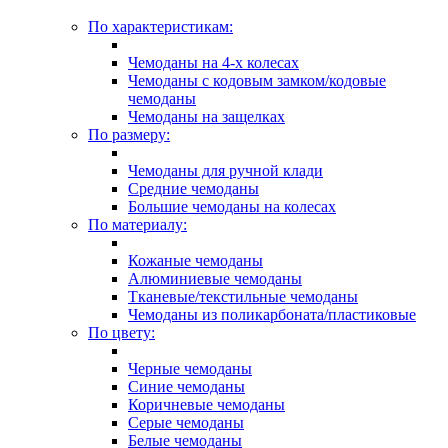
По характеристикам:
Чемоданы на 4-х колесах
Чемоданы с кодовым замком/кодовые
чемоданы
Чемоданы на защелках
По размеру:
Чемоданы для ручной клади
Средние чемоданы
Большие чемоданы на колесах
По материалу:
Кожаные чемоданы
Алюминиевые чемоданы
Тканевые/текстильные чемоданы
Чемоданы из поликарбоната/пластиковые
По цвету:
Черные чемоданы
Синие чемоданы
Коричневые чемоданы
Серые чемоданы
Белые чемоданы