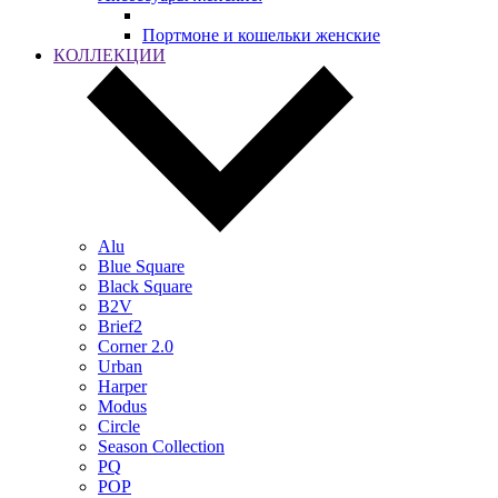
Портмоне и кошельки женские
КОЛЛЕКЦИИ
Alu
Blue Square
Black Square
B2V
Brief2
Corner 2.0
Urban
Harper
Modus
Circle
Season Collection
PQ
POP