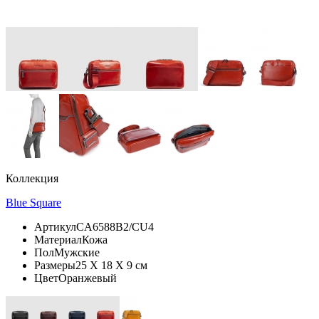
Коллекция
Blue Square
Артикул
CA6588B2/CU4
Материал
Кожа
Пол
Мужские
Размеры
25 X 18 X 9 см
Цвет
Оранжевый