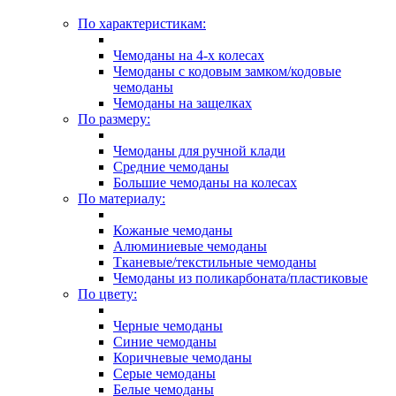
По характеристикам:
Чемоданы на 4-х колесах
Чемоданы с кодовым замком/кодовые
чемоданы
Чемоданы на защелках
По размеру:
Чемоданы для ручной клади
Средние чемоданы
Большие чемоданы на колесах
По материалу:
Кожаные чемоданы
Алюминиевые чемоданы
Тканевые/текстильные чемоданы
Чемоданы из поликарбоната/пластиковые
По цвету:
Черные чемоданы
Синие чемоданы
Коричневые чемоданы
Серые чемоданы
Белые чемоданы