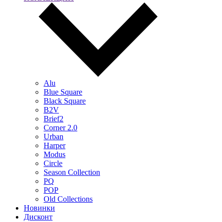
Alu
Blue Square
Black Square
B2V
Brief2
Corner 2.0
Urban
Harper
Modus
Circle
Season Collection
PQ
POP
Old Collections
Новинки
Дисконт