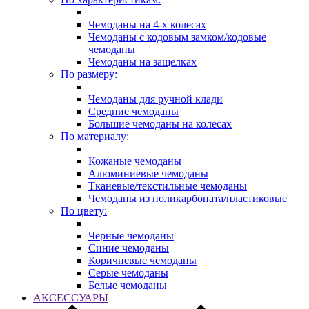
Чемоданы на 4-х колесах
Чемоданы с кодовым замком/кодовые
чемоданы
Чемоданы на защелках
По размеру:
Чемоданы для ручной клади
Средние чемоданы
Большие чемоданы на колесах
По материалу:
Кожаные чемоданы
Алюминиевые чемоданы
Тканевые/текстильные чемоданы
Чемоданы из поликарбоната/пластиковые
По цвету:
Черные чемоданы
Синие чемоданы
Коричневые чемоданы
Серые чемоданы
Белые чемоданы
АКСЕССУАРЫ