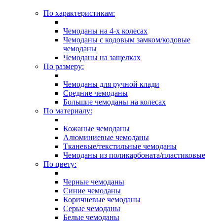
По характеристикам:
Чемоданы на 4-х колесах
Чемоданы с кодовым замком/кодовые
чемоданы
Чемоданы на защелках
По размеру:
Чемоданы для ручной клади
Средние чемоданы
Большие чемоданы на колесах
По материалу:
Кожаные чемоданы
Алюминиевые чемоданы
Тканевые/текстильные чемоданы
Чемоданы из поликарбоната/пластиковые
По цвету:
Черные чемоданы
Синие чемоданы
Коричневые чемоданы
Серые чемоданы
Белые чемоданы