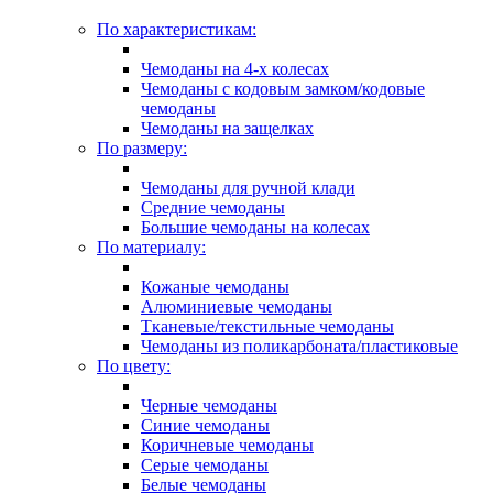
По характеристикам:
Чемоданы на 4-х колесах
Чемоданы с кодовым замком/кодовые
чемоданы
Чемоданы на защелках
По размеру:
Чемоданы для ручной клади
Средние чемоданы
Большие чемоданы на колесах
По материалу:
Кожаные чемоданы
Алюминиевые чемоданы
Тканевые/текстильные чемоданы
Чемоданы из поликарбоната/пластиковые
По цвету:
Черные чемоданы
Синие чемоданы
Коричневые чемоданы
Серые чемоданы
Белые чемоданы