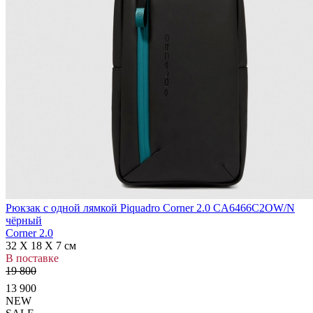
Рюкзак с одной лямкой Piquadro Corner 2.0 CA6466C2OW/N
чёрный
Corner 2.0
32 X 18 X 7 см
В поставке
19 800
13 900
NEW