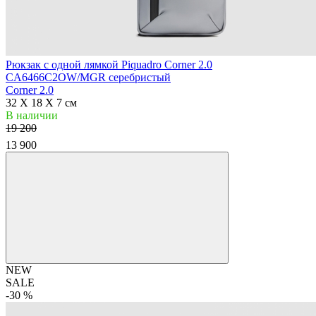
Рюкзак с одной лямкой Piquadro Corner 2.0
CA6466C2OW/MGR серебристый
Corner 2.0
32 X 18 X 7 см
В наличии
19 200
13 900
NEW
SALE
-30 %