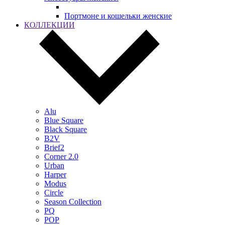
Портмоне и кошельки женские
КОЛЛЕКЦИИ
Alu
Blue Square
Black Square
B2V
Brief2
Corner 2.0
Urban
Harper
Modus
Circle
Season Collection
PQ
POP