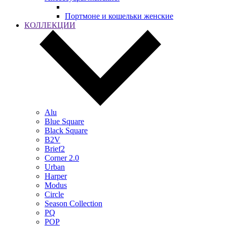
Портмоне и кошельки женские
КОЛЛЕКЦИИ
Alu
Blue Square
Black Square
B2V
Brief2
Corner 2.0
Urban
Harper
Modus
Circle
Season Collection
PQ
POP