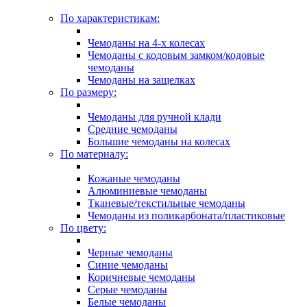
По характеристикам:
Чемоданы на 4-х колесах
Чемоданы с кодовым замком/кодовые
чемоданы
Чемоданы на защелках
По размеру:
Чемоданы для ручной клади
Средние чемоданы
Большие чемоданы на колесах
По материалу:
Кожаные чемоданы
Алюминиевые чемоданы
Тканевые/текстильные чемоданы
Чемоданы из поликарбоната/пластиковые
По цвету:
Черные чемоданы
Синие чемоданы
Коричневые чемоданы
Серые чемоданы
Белые чемоданы