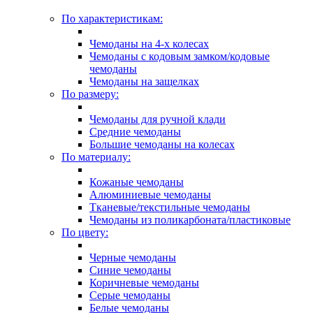
По характеристикам:
Чемоданы на 4-х колесах
Чемоданы с кодовым замком/кодовые
чемоданы
Чемоданы на защелках
По размеру:
Чемоданы для ручной клади
Средние чемоданы
Большие чемоданы на колесах
По материалу:
Кожаные чемоданы
Алюминиевые чемоданы
Тканевые/текстильные чемоданы
Чемоданы из поликарбоната/пластиковые
По цвету:
Черные чемоданы
Синие чемоданы
Коричневые чемоданы
Серые чемоданы
Белые чемоданы