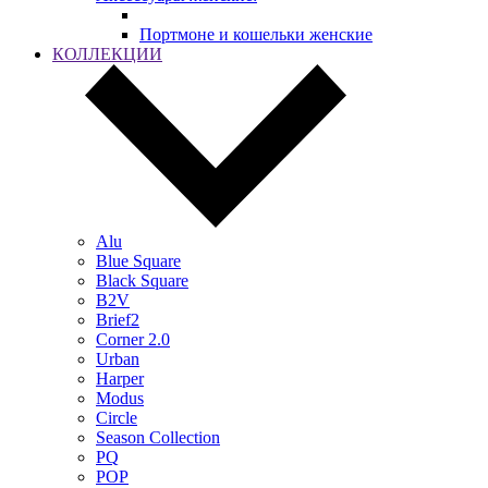
Портмоне и кошельки женские
КОЛЛЕКЦИИ
Alu
Blue Square
Black Square
B2V
Brief2
Corner 2.0
Urban
Harper
Modus
Circle
Season Collection
PQ
POP