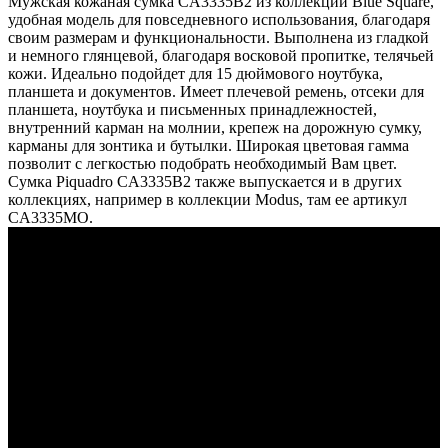
Мужская кожаная сумка CA3335B2 из коллекции Blue Square,
удобная модель для повседневного использования, благодаря
своим размерам и функциональности. Выполнена из гладкой
и немного глянцевой, благодаря восковой пропитке, телячьей
кожи. Идеально подойдет для 15 дюймового ноутбука,
планшета и документов. Имеет плечевой ремень, отсеки для
планшета, ноутбука и письменных принадлежностей,
внутренний карман на молнии, крепеж на дорожную сумку,
карманы для зонтика и бутылки. Широкая цветовая гамма
позволит с легкостью подобрать необходимый Вам цвет.
Сумка Piquadro CA3335B2 также выпускается и в других
коллекциях, например в коллекции Modus, там ее артикул
CA3335MO.