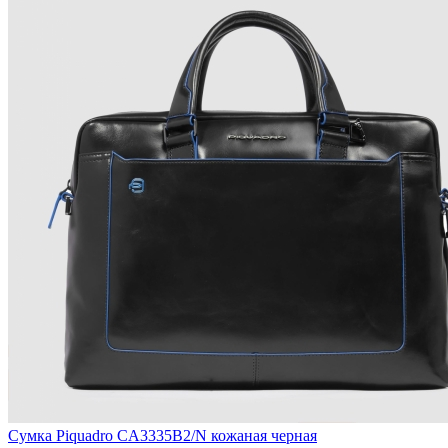
Сумка Piquadro CA3335B2/N кожаная черная