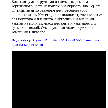
Кожаная сумка с ручками и плечевым ремнем
коричневого цвета из коллекции Piquadro Blue Square.
Оптимальная по размерам для повседневного
использования. Имеет одно основное отделение, отсеки
для ноутбука и планшета, внутренний и внешний
карман на молнии, чехол для зонта и кармашек для
бутылки с водой. Очень удачная модель сумки от
компании Пиквадро.
Видеообзор: Сумка Piquadro CA3335B2/MO кожаная
красно-коричневая