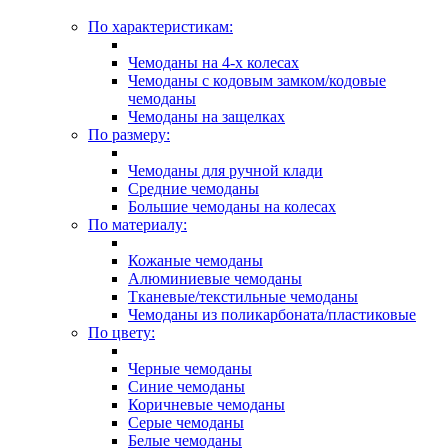
По характеристикам:
Чемоданы на 4-х колесах
Чемоданы с кодовым замком/кодовые
чемоданы
Чемоданы на защелках
По размеру:
Чемоданы для ручной клади
Средние чемоданы
Большие чемоданы на колесах
По материалу:
Кожаные чемоданы
Алюминиевые чемоданы
Тканевые/текстильные чемоданы
Чемоданы из поликарбоната/пластиковые
По цвету:
Черные чемоданы
Синие чемоданы
Коричневые чемоданы
Серые чемоданы
Белые чемоданы