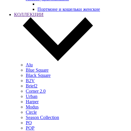
Портмоне и кошельки женские
КОЛЛЕКЦИИ
Alu
Blue Square
Black Square
B2V
Brief2
Corner 2.0
Urban
Harper
Modus
Circle
Season Collection
PQ
POP