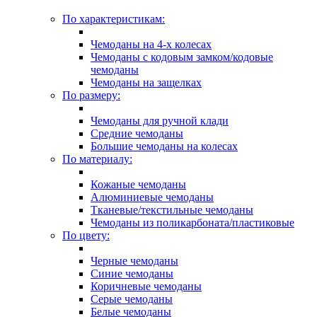
По характеристикам:
Чемоданы на 4-х колесах
Чемоданы с кодовым замком/кодовые
чемоданы
Чемоданы на защелках
По размеру:
Чемоданы для ручной клади
Средние чемоданы
Большие чемоданы на колесах
По материалу:
Кожаные чемоданы
Алюминиевые чемоданы
Тканевые/текстильные чемоданы
Чемоданы из поликарбоната/пластиковые
По цвету:
Черные чемоданы
Синие чемоданы
Коричневые чемоданы
Серые чемоданы
Белые чемоданы