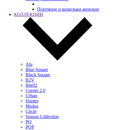
Портмоне и кошельки женские
КОЛЛЕКЦИИ
Alu
Blue Square
Black Square
B2V
Brief2
Corner 2.0
Urban
Harper
Modus
Circle
Season Collection
PQ
POP