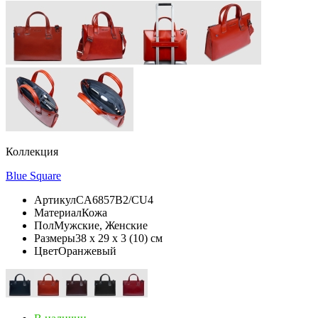
Коллекция
Blue Square
Артикул
CA6857B2/CU4
Материал
Кожа
Пол
Мужские, Женские
Размеры
38 х 29 х 3 (10) см
Цвет
Оранжевый