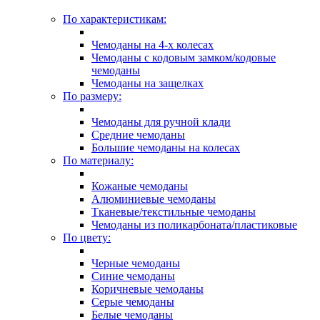
По характеристикам:
Чемоданы на 4-х колесах
Чемоданы с кодовым замком/кодовые
чемоданы
Чемоданы на защелках
По размеру:
Чемоданы для ручной клади
Средние чемоданы
Большие чемоданы на колесах
По материалу:
Кожаные чемоданы
Алюминиевые чемоданы
Тканевые/текстильные чемоданы
Чемоданы из поликарбоната/пластиковые
По цвету:
Черные чемоданы
Синие чемоданы
Коричневые чемоданы
Серые чемоданы
Белые чемоданы