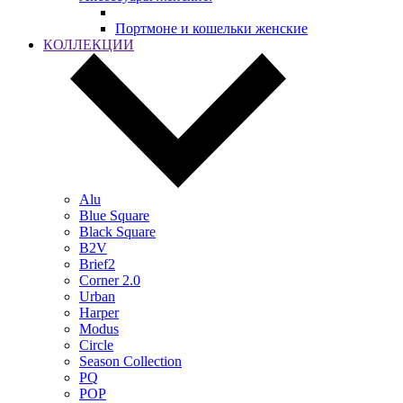
Портмоне и кошельки женские
КОЛЛЕКЦИИ
Alu
Blue Square
Black Square
B2V
Brief2
Corner 2.0
Urban
Harper
Modus
Circle
Season Collection
PQ
POP