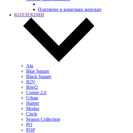
Портмоне и кошельки женские
КОЛЛЕКЦИИ
Alu
Blue Square
Black Square
B2V
Brief2
Corner 2.0
Urban
Harper
Modus
Circle
Season Collection
PQ
POP