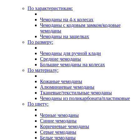
По характеристикам:
Чемоданы на 4-х колесах
Чемоданы с кодовым замком/кодовые
чемоданы
Чемоданы на защелках
По размеру:
Чемоданы для ручной клади
Средние чемоданы
Большие чемоданы на колесах
По материалу:
Кожаные чемоданы
Алюминиевые чемоданы
Тканевые/текстильные чемоданы
Чемоданы из поликарбоната/пластиковые
По цвету:
Черные чемоданы
Синие чемоданы
Коричневые чемоданы
Серые чемоданы
Белые чемоданы