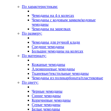
По характеристикам:
Чемоданы на 4-х колесах
Чемоданы с кодовым замком/кодовые
чемоданы
Чемоданы на защелках
По размеру:
Чемоданы для ручной клади
Средние чемоданы
Большие чемоданы на колесах
По материалу:
Кожаные чемоданы
Алюминиевые чемоданы
Тканевые/текстильные чемоданы
Чемоданы из поликарбоната/пластиковые
По цвету:
Черные чемоданы
Синие чемоданы
Коричневые чемоданы
Серые чемоданы
Белые чемоданы