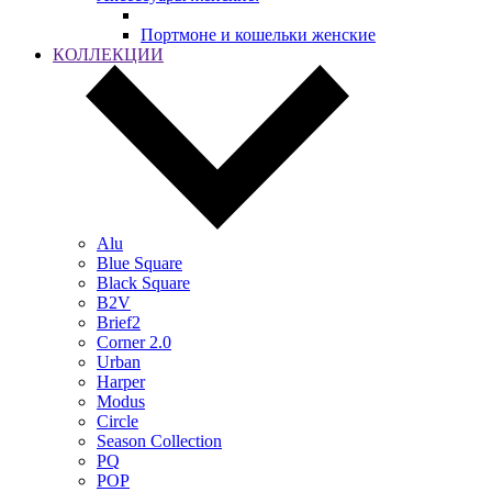
Портмоне и кошельки женские
КОЛЛЕКЦИИ
Alu
Blue Square
Black Square
B2V
Brief2
Corner 2.0
Urban
Harper
Modus
Circle
Season Collection
PQ
POP