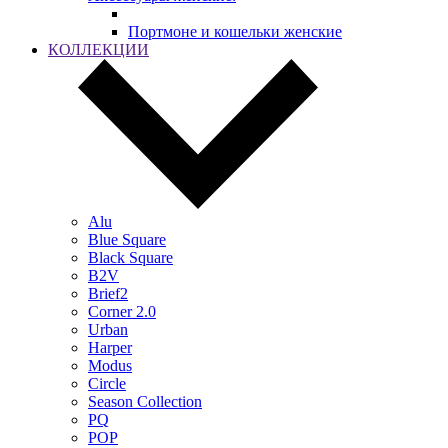
Портмоне и кошельки женские
КОЛЛЕКЦИИ
Alu
Blue Square
Black Square
B2V
Brief2
Corner 2.0
Urban
Harper
Modus
Circle
Season Collection
PQ
POP