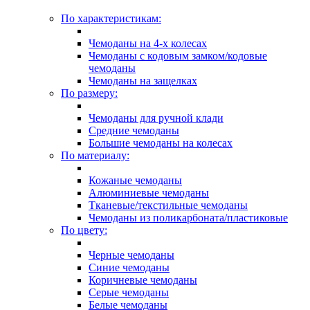
По характеристикам:
Чемоданы на 4-х колесах
Чемоданы с кодовым замком/кодовые
чемоданы
Чемоданы на защелках
По размеру:
Чемоданы для ручной клади
Средние чемоданы
Большие чемоданы на колесах
По материалу:
Кожаные чемоданы
Алюминиевые чемоданы
Тканевые/текстильные чемоданы
Чемоданы из поликарбоната/пластиковые
По цвету:
Черные чемоданы
Синие чемоданы
Коричневые чемоданы
Серые чемоданы
Белые чемоданы