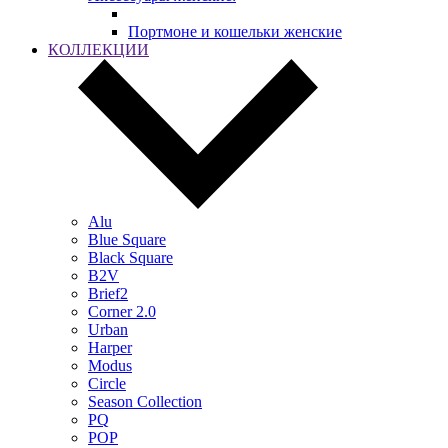
Портмоне и кошельки женские
КОЛЛЕКЦИИ
Alu
Blue Square
Black Square
B2V
Brief2
Corner 2.0
Urban
Harper
Modus
Circle
Season Collection
PQ
POP