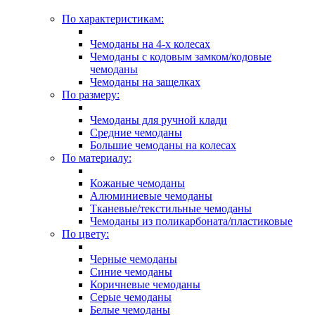
По характеристикам:
Чемоданы на 4-х колесах
Чемоданы с кодовым замком/кодовые
чемоданы
Чемоданы на защелках
По размеру:
Чемоданы для ручной клади
Средние чемоданы
Большие чемоданы на колесах
По материалу:
Кожаные чемоданы
Алюминиевые чемоданы
Тканевые/текстильные чемоданы
Чемоданы из поликарбоната/пластиковые
По цвету:
Черные чемоданы
Синие чемоданы
Коричневые чемоданы
Серые чемоданы
Белые чемоданы