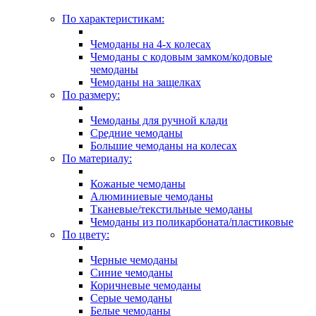
По характеристикам:
Чемоданы на 4-х колесах
Чемоданы с кодовым замком/кодовые
чемоданы
Чемоданы на защелках
По размеру:
Чемоданы для ручной клади
Средние чемоданы
Большие чемоданы на колесах
По материалу:
Кожаные чемоданы
Алюминиевые чемоданы
Тканевые/текстильные чемоданы
Чемоданы из поликарбоната/пластиковые
По цвету:
Черные чемоданы
Синие чемоданы
Коричневые чемоданы
Серые чемоданы
Белые чемоданы