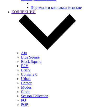
Портмоне и кошельки женские
КОЛЛЕКЦИИ
Alu
Blue Square
Black Square
B2V
Brief2
Corner 2.0
Urban
Harper
Modus
Circle
Season Collection
PQ
POP