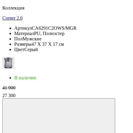
Коллекция
Corner 2.0
Артикул
CA6291C2OWS/MGR
Материал
PU, Полиэстер
Пол
Мужские
Размеры
47 X 37 X 17 см
Цвет
Серый
В наличии
41 900
27 300