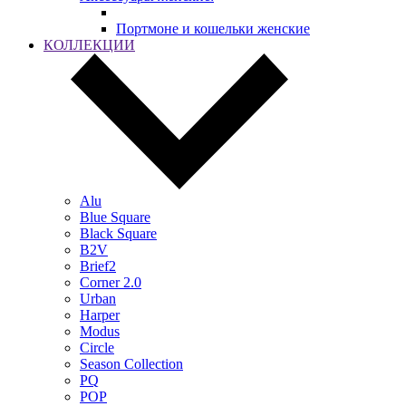
Портмоне и кошельки женские
КОЛЛЕКЦИИ
Alu
Blue Square
Black Square
B2V
Brief2
Corner 2.0
Urban
Harper
Modus
Circle
Season Collection
PQ
POP