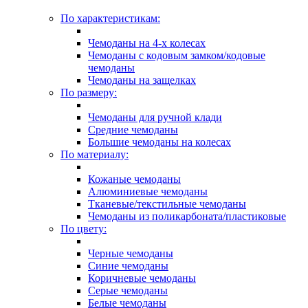
По характеристикам:
Чемоданы на 4-х колесах
Чемоданы с кодовым замком/кодовые
чемоданы
Чемоданы на защелках
По размеру:
Чемоданы для ручной клади
Средние чемоданы
Большие чемоданы на колесах
По материалу:
Кожаные чемоданы
Алюминиевые чемоданы
Тканевые/текстильные чемоданы
Чемоданы из поликарбоната/пластиковые
По цвету:
Черные чемоданы
Синие чемоданы
Коричневые чемоданы
Серые чемоданы
Белые чемоданы