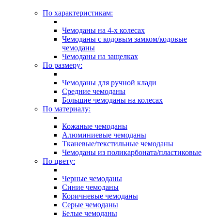
По характеристикам:
Чемоданы на 4-х колесах
Чемоданы с кодовым замком/кодовые
чемоданы
Чемоданы на защелках
По размеру:
Чемоданы для ручной клади
Средние чемоданы
Большие чемоданы на колесах
По материалу:
Кожаные чемоданы
Алюминиевые чемоданы
Тканевые/текстильные чемоданы
Чемоданы из поликарбоната/пластиковые
По цвету:
Черные чемоданы
Синие чемоданы
Коричневые чемоданы
Серые чемоданы
Белые чемоданы