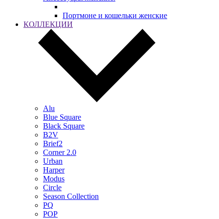
Портмоне и кошельки женские
КОЛЛЕКЦИИ
Alu
Blue Square
Black Square
B2V
Brief2
Corner 2.0
Urban
Harper
Modus
Circle
Season Collection
PQ
POP